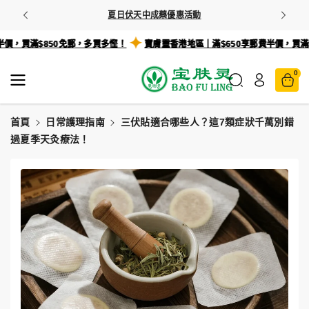
跳至內容
們更多
💡
夏日伏天中成藥優惠活動
郵費半價，買滿$850免郵，多買多慳！
寶膚靈香港地區｜滿$650享郵費半價，
0
首頁
日常護理指南
三伏貼適合哪些人？這7類症狀千萬別錯
過夏季天灸療法！