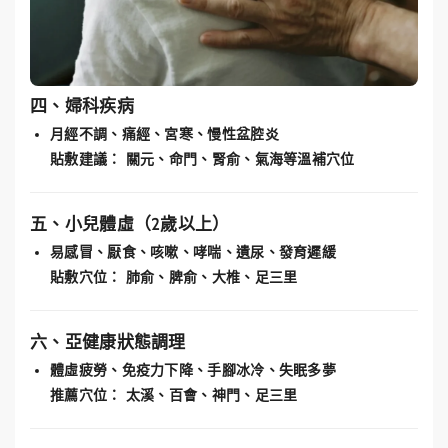
四、婦科疾病
月經不調、痛經、宮寒、慢性盆腔炎
貼敷建議：
關元、命門、腎俞、氣海等溫補穴位
五、小兒體虛（2歲以上）
易感冒、厭食、咳嗽、哮喘、遺尿、發育遲緩
貼敷穴位：
肺俞、脾俞、大椎、足三里
六、亞健康狀態調理
體虛疲勞、免疫力下降、手腳冰冷、失眠多夢
推薦穴位：
太溪、百會、神門、足三里