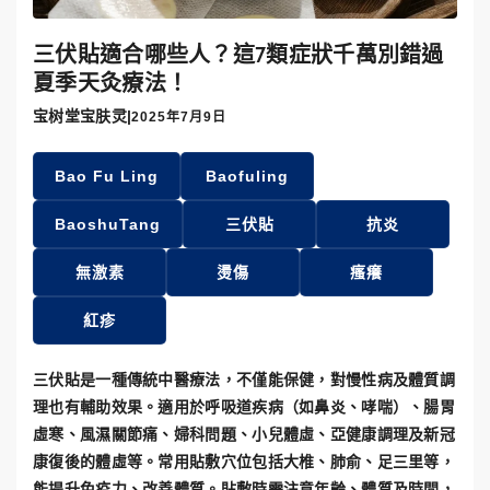
三伏貼適合哪些人？這7類症狀千萬別錯過
夏季天灸療法！
宝树堂宝肤灵
|
2025年7月9日
Bao Fu Ling
Baofuling
BaoshuTang
三伏貼
抗炎
無激素
燙傷
瘙癢
紅疹
三伏貼是一種傳統中醫療法，不僅能保健，對慢性病及體質調
理也有輔助效果。適用於呼吸道疾病（如鼻炎、哮喘）、腸胃
虛寒、風濕關節痛、婦科問題、小兒體虛、亞健康調理及新冠
康復後的體虛等。常用貼敷穴位包括大椎、肺俞、足三里等，
能提升免疫力、改善體質。貼敷時需注意年齡、體質及時間，