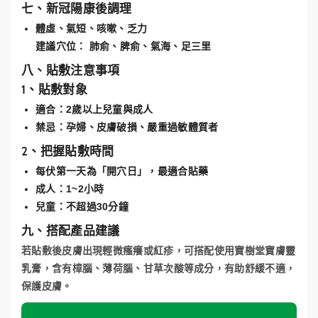
七、新冠陽康後調理
體虛、氣短、咳嗽、乏力
建議穴位：
肺俞、脾俞、氣海、足三里
八、貼敷注意事項
1、貼敷對象
適合：2歲以上兒童與成人
禁忌：孕婦、皮膚破損、嚴重過敏體質者
2、把握貼敷時間
每伏第一天為「開穴日」，最適合貼藥
成人：1~2小時
兒童：不超過30分鐘
九、搭配產品建議
若貼敷後皮膚出現輕微瘙癢或紅疹，可搭配使用
寶樹堂寶膚靈
乳膏
，含有樟腦、薄荷腦、甘草次酸等成分，有助舒緩不適，
保護皮膚。