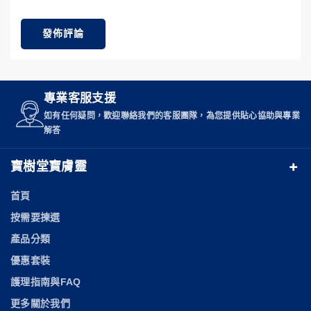
專業客服支援
如有任何疑問，歡迎聯絡我們的客服團隊，為您提供貼心協助與專業
解答
寶樹堂寶膚靈
寶樹堂寶膚靈，源自清朝乾隆年間，謝家中醫世家配方。
首頁
傳承經典藍罐燙傷膏，煥新陞級白罐，濕疹、皮炎、瘙癢
按需要揀選
症、蟲咬，還是肩頸肌肉酸痛、燙傷後皮膚不適，寶樹堂
產品分類
寶膚靈都能幫您。
優惠套裝
+86 13910081063
護理指南與FAQ
service@baofuling.com
更多關於我們