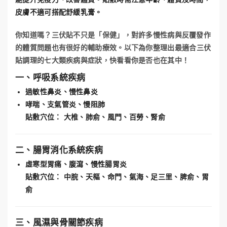
皮膚不適可搭配舒緩乳膏。
你知道嗎？三伏貼不只是「保健」，對許多慢性病與反覆發作
的體質問題也有很好的輔助療效。以下為你整理出
最適合三伏
貼調理的七大類疾病與症狀
，快看看你是否也在其中！
一、呼吸系統疾病
過敏性鼻炎、慢性鼻炎
哮喘、支氣管炎、慢阻肺
貼敷穴位：
大椎、肺俞、風門、百勞、腎俞
二、腸胃消化系統疾病
虛寒型胃痛、腹瀉、慢性腸胃炎
貼敷穴位：
中脘、天樞、命門、氣海、足三里、脾俞、胃
俞
三、風濕與骨關節疾病