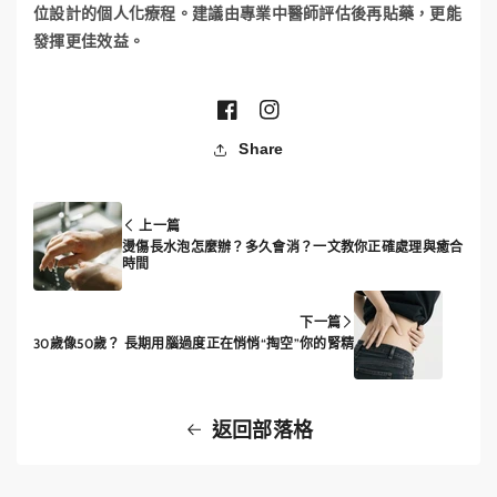
位設計的個人化療程。建議由專業中醫師評估後再貼藥，更能
發揮更佳效益。
F
I
Share
a
n
c
s
e
t
上一篇
b
a
燙傷長水泡怎麼辦？多久會消？一文教你正確處理與癒合
時間
o
g
o
r
下一篇
k
a
30歲像50歲？ 長期用腦過度正在悄悄“掏空”你的腎精
m
返回部落格